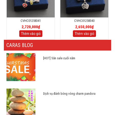
CVHC01258341
CVHC01258340
2,720,000₫
2,650,000₫
Thêm vào giỏ
Thêm vào giỏ
CARAS BLOG
[HOT] Săn sale cuối năm
Dịch vụ đánh bóng vòng charm pandora