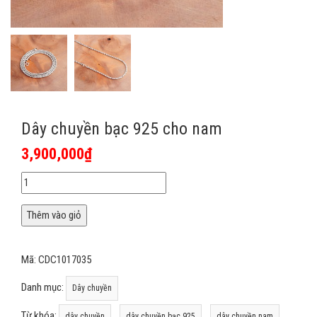
Dây chuyền bạc 925 cho nam
3,900,000₫
Thêm vào giỏ
Mã:
CDC1017035
Danh mục:
Dây chuyền
Từ khóa:
,
,
dây chuyền
dây chuyền bạc 925
dây chuyền nam